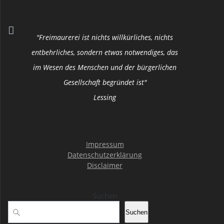
e
S
a
n
u
n
-
"Freimaurerei ist nichts willkürliches, nichts
c
N
s
entbehrliches, sondern etwas notwendiges, das
a
im Wesen des Menschen und der bürgerlichen
h
t
v
Gesellschaft begründet ist"
e
a
i
Lessing
u
g
l
a
n
t
t
Impressum
d
Datenschutzerklärung
u
i
Disclaimer
o
A
n
n
Suchen
n
g
Suchen
s