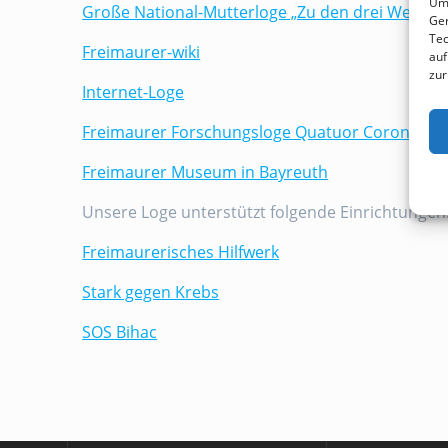
Um 
Große National-Mutterloge „Zu den drei Weltku
Ger
Tec
Freimaurer-wiki
auf
zur
Internet-Loge
Freimaurer Forschungsloge Quatuor Coronati
Freimaurer Museum in Bayreuth
Unsere Loge unterstützt folgende Einrichtungen
Freimaurerisches Hilfwerk
Stark gegen Krebs
SOS Bihac