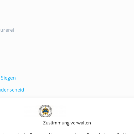
aurerei
 Siegen
üdenscheid
Zustimmung verwalten
Maurer von Deutschland (AFuAMvD)