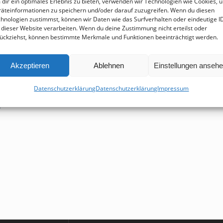
dir ein optimales Erlebnis zu bieten, verwenden wir Technologien wie Cookies, 
geln“ (GNML 3WK)
äteinformationen zu speichern und/oder darauf zuzugreifen. Wenn du diesen
hnologien zustimmst, können wir Daten wie das Surfverhalten oder eindeutige I
 dieser Website verarbeiten. Wenn du deine Zustimmung nicht erteilst oder
ückziehst, können bestimmte Merkmale und Funktionen beeinträchtigt werden.
Akzeptieren
Ablehnen
Einstellungen anseh
Datenschutzerklärung
Datenschutzerklärung
Impressum
: