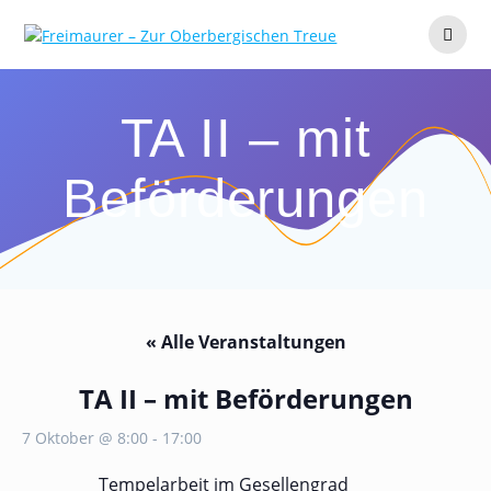
Zum
Inhalt
springen
TA II – mit
Beförderungen
« Alle Veranstaltungen
TA II – mit Beförderungen
7 Oktober @ 8:00
-
17:00
Tempelarbeit im Gesellengrad