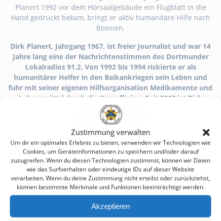
Planert 1992 vor dem Hörsaalgebäude ein Flugblatt in die
Hand gedrückt bekam, bringt er aktiv humanitäre Hilfe nach
Bosnien.
Dirk Planert, Jahrgang 1967, ist freier Journalist und war 14
Jahre lang eine der Nachrichtenstimmen des Dortmunder
Lokalradios 91.2. Von 1992 bis 1994 riskierte er als
humanitärer Helfer in den Balkankriegen sein Leben und
fuhr mit seiner eigenen Hilfsorganisation Medikamente und
Lebensmittel durch die Kampflinien. Seit 2012 ist Dirk
Planert Mitbegründer und Vorsitzender von „Help
Srebrenica e.V.“ (http://www.helpsrebrenica.org)
Zustimmung verwalten
Aktuelle Projekte des Vereins sind….
Um dir ein optimales Erlebnis zu bieten, verwenden wir Technologien wie
Cookies, um Geräteinformationen zu speichern und/oder darauf
Beschaffung von medizinischen Geräten über
zuzugreifen. Wenn du diesen Technologien zustimmst, können wir Daten
Medikamente bis hin zu Rehatechnik
wie das Surfverhalten oder eindeutige IDs auf dieser Website
Aufbau einer humanitären Bäckerei in Srebrenica
verarbeiten. Wenn du deine Zustimmung nicht erteilst oder zurückziehst,
Sammlung von Lern- und Lehrmaterial und Verteilung in
können bestimmte Merkmale und Funktionen beeinträchtigt werden.
Schulen
Akzeptieren
Dirk Planert hat seinen Verein und dessen Hilfsprojekte im