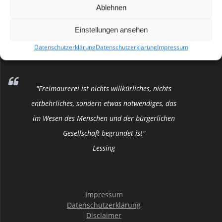
Rahmen eines Gästeabends der Freimaurerloge „Zur
Ablehnen
Oberbergischen Treue“ vorgestellt.
Einstellungen ansehen
Datenschutzerklärung
Datenschutzerklärung
Impressum
"Freimaurerei ist nichts willkürliches, nichts
entbehrliches, sondern etwas notwendiges, das
im Wesen des Menschen und der bürgerlichen
Gesellschaft begründet ist"
Lessing
Impressum
Datenschutzerklärung
Disclaimer