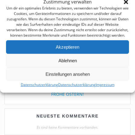
Suchen
Zustimmung verwalten
Um dir ein optimales Erlebnis zu bieten, verwenden wir Technologien wie
Cookies, um Geräteinformationen zu speichern und/oder darauf
zuzugreifen. Wenn du diesen Technologien zustimmst, können wir Daten
NEUESTE BEITRÄGE
wie das Surfverhalten oder eindeutige IDs auf dieser Website
verarbeiten. Wenn du deine Zustimmung nicht erteilst oder zurückziehst,
können bestimmte Merkmale und Funktionen beeinträchtigt werden.
Sommerstammtische am 29.07.2026 und 12.08.2026 im
Brauhaus Gummersbach
Akzeptieren
Workshop 2026-2027
Ablehnen
Das Johannisfest – Die Sommersonnenwende –
Solstitium Aestivum – Summer Solstice
Einstellungen ansehen
Gästeabend im Mai
Datenschutzerklärung
Datenschutzerklärung
Impressum
FROHE OSTERN!
NEUESTE KOMMENTARE
Es sind keine Kommentare vorhanden.